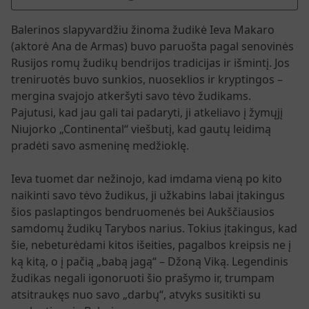
Balerinos slapyvardžiu žinoma žudikė Ieva Makaro
(aktorė Ana de Armas) buvo paruošta pagal senovinės
Rusijos romų žudikų bendrijos tradicijas ir išmintį. Jos
treniruotės buvo sunkios, nuoseklios ir kryptingos –
mergina svajojo atkeršyti savo tėvo žudikams.
Pajutusi, kad jau gali tai padaryti, ji atkeliavo į žymųjį
Niujorko „Continental“ viešbutį, kad gautų leidimą
pradėti savo asmeninę medžioklę.
Ieva tuomet dar nežinojo, kad imdama vieną po kito
naikinti savo tėvo žudikus, ji užkabins labai įtakingus
šios paslaptingos bendruomenės bei Aukščiausios
samdomų žudikų Tarybos narius. Tokius įtakingus, kad
šie, nebeturėdami kitos išeities, pagalbos kreipsis ne į
ką kitą, o į pačią „babą jagą“ – Džoną Viką. Legendinis
žudikas negali igonoruoti šio prašymo ir, trumpam
atsitraukęs nuo savo „darbų“, atvyks susitikti su