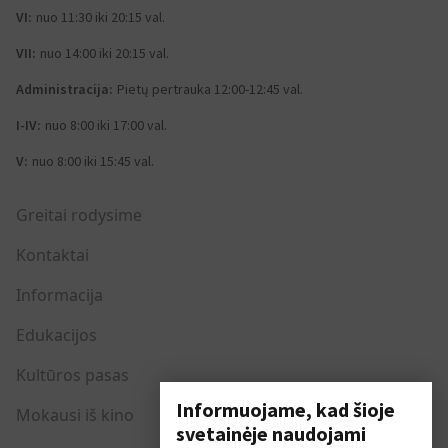
VI:
nuo 11:30 iki 20:15 val.
VII:
nuo 14:00 iki 20:15 val.
Administracija:
Pietų pertrauka 12:00-12:45 val.
I-IV:
nuo 8:00 iki 17:00 val.
V:
nuo 8:00 iki 15:45 val.
Greitai rodysime
Kontaktai
Informacija
Edukacijos
Kultūros pasas
Informuojame, kad šioje
Mokausi iš kino
svetainėje naudojami