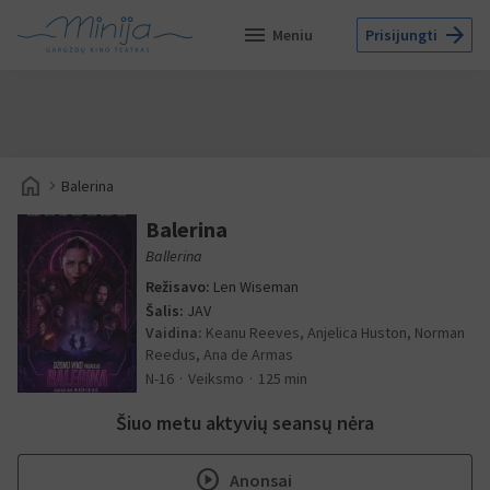
menu
arrow_forward
Meniu
Prisijungti
home
navigate_next
Balerina
Balerina
Ballerina
Režisavo:
Len Wiseman
Šalis:
JAV
Vaidina:
Keanu Reeves, Anjelica Huston, Norman
Reedus, Ana de Armas
N-16
Veiksmo
125 min
Šiuo metu aktyvių seansų nėra
play_circle
Anonsai