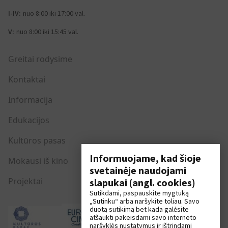
I-IV:
nuo 8:00 iki 17:00 val.
V:
nuo 8:00 iki 15:45 val.
Greitai rodysime
Kontaktai
Informacija
Edukacijos
Kultūros pasas
Informuojame, kad šioje
Mokausi iš kino
svetainėje naudojami
Projektai
slapukai (angl. cookies)
Sutikdami, paspauskite mygtuką
„Sutinku“ arba naršykite toliau. Savo
duotą sutikimą bet kada galėsite
atšaukti pakeisdami savo interneto
naršyklės nustatymus ir ištrindami