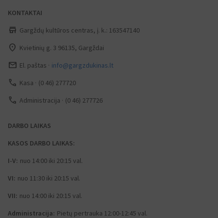
KONTAKTAI
store
Gargždų kultūros centras, į. k.: 163547140
place
Kvietinių g. 3 96135, Gargždai
mail_outline
El. paštas
info@gargzdukinas.lt
call
Kasa
(0 46) 277720
call
Administracija
(0 46) 277726
DARBO LAIKAS
KASOS DARBO LAIKAS:
I-V:
nuo 14:00 iki 20:15 val.
VI:
nuo 11:30 iki 20:15 val.
VII:
nuo 14:00 iki 20:15 val.
Administracija:
Pietų pertrauka 12:00-12:45 val.