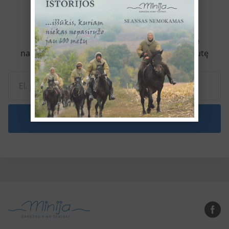
Naujienlaiškio prenumerata
Užsiprenumeruokite naujienlaiškį ir gaukite
naujausius kino pasiūlymus tiesiai į pašto dėžutę
Prenumeruoti