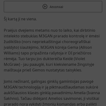
play_circle
Anonsai
Šį kartą ji ne viena.
Praėjus dvejiems metams nuo to laiko, kai dirbtinio
intelekto stebuklas M3GAN prarado kontrolę ir ėmėsi
žudikiško (nors nepriekaištingai choreografiškai
įvaldyto) siautėjimo, M3GAN kūrėja Gema (Allison
Williams) tapo pripažinta rašytoja ir DI priežiūros
rėmėja. Tuo tarpu jos dukterėčia Keidė (Violet
McGraw) - jau paauglė, kuri kiekviename žingsnyje
maištauja prieš Gemos nustatytas taisykles.
Joms nežinant, galingas ginklų gamintojas pavogė
M3GAN technologiją ir ją piktnaudžiaudamas sukūrė
aukščiausios klasės ginklą pavadinimu Amelia (Ivanna
Sakhno). Tačiau didėjant Amelios savimonei, ji visiškai
prarado norą vykdyti žmonių komandas arba palikti