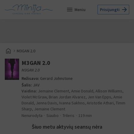
menu
arrow_forward
Meniu
Prisijungti
home
navigate_next
M3GAN 2.0
M3GAN 2.0
M3GAN 2.0
Režisavo:
Gerard Johnstone
Šalis:
JAV
Vaidina:
Jemaine Clement, Amie Donald, Allison Williams,
Violet McGraw, Brian Jordan Alvarez, Jen Van Epps, Amie
Donald, Jenna Davis, Ivanna Sakhno, Aristotle Athari, Timm
Sharp, Jemaine Clement
Nenurodyta
Siaubo
Trileris
119 min
Šiuo metu aktyvių seansų nėra